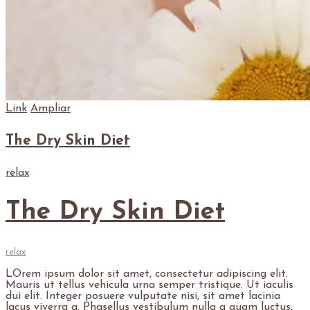
Link
Ampliar
The Dry Skin Diet
relax
The Dry Skin Diet
relax
L
Orem ipsum dolor sit amet, consectetur adipiscing elit.
Mauris ut tellus vehicula urna semper tristique. Ut iaculis
dui elit. Integer posuere vulputate nisi, sit amet lacinia
lacus viverra a. Phasellus vestibulum nulla a quam luctus,