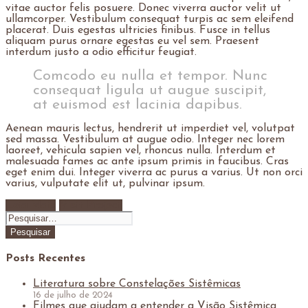
vitae auctor felis posuere. Donec viverra auctor velit ut
ullamcorper. Vestibulum consequat turpis ac sem eleifend
placerat. Duis egestas ultricies finibus. Fusce in tellus
aliquam purus ornare egestas eu vel sem. Praesent
interdum justo a odio efficitur feugiat.
Comcodo eu nulla et tempor. Nunc
consequat ligula ut augue suscipit,
at euismod est lacinia dapibus.
Aenean mauris lectus, hendrerit ut imperdiet vel, volutpat
sed massa. Vestibulum at augue odio. Integer nec lorem
laoreet, vehicula sapien vel, rhoncus nulla. Interdum et
malesuada fames ac ante ipsum primis in faucibus. Cras
eget enim dui. Integer viverra ac purus a varius. Ut non orci
varius, vulputate elit ut, pulvinar ipsum.
Leia Mais
Visit Project
Posts Recentes
Literatura sobre Constelações Sistêmicas
16 de julho de 2024
Filmes que ajudam a entender a Visão Sistêmica