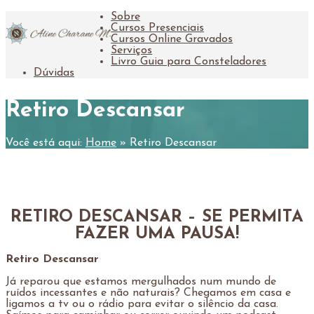
Sobre
Cursos Presenciais
Cursos Online Gravados
Serviços
Livro Guia para Consteladores
Dúvidas
Retiro Descansar
Você está aqui:
Home
»
Retiro Descansar
RETIRO DESCANSAR – SE PERMITA
FAZER UMA PAUSA!
Retiro Descansar
Já reparou que estamos mergulhados num mundo de
ruídos incessantes e não naturais? Chegamos em casa e
ligamos a tv ou o rádio para evitar o silêncio da casa.