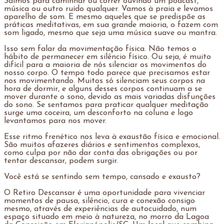
Saímos para caminhar ou correr ouvindo um podcast,
música ou outro ruído qualquer. Vamos à praia e levamos
aparelho de som. E mesmo aqueles que se predispõe as
práticas meditativas, em sua grande maioria, o fazem com
som ligado, mesmo que seja uma música suave ou mantra.
Isso sem falar da movimentação física. Não temos o
hábito de permanecer em silêncio físico. Ou seja, é muito
difícil para a maioria de nós silenciar os movimentos do
nosso corpo. O tempo todo parece que precisamos estar
nos movimentando. Muitos só silenciam seus corpos na
hora de dormir, e alguns desses corpos continuam a se
mover durante o sono, devido as mais variadas disfunções
do sono. Se sentamos para praticar qualquer meditação
surge uma coceira, um desconforto na coluna e logo
levantamos para nos mover.
Esse ritmo frenético nos leva à exaustão física e emocional.
São muitos afazeres diários e sentimentos complexos,
como culpa por não dar conta das obrigações ou por
tentar descansar, podem surgir.
Você está se sentindo sem tempo, cansado e exausto?
O Retiro Descansar é uma oportunidade para vivenciar
momentos de pausa, silêncio, cura e conexão consigo
mesmo, através de experiências de autocuidado, num
espaço situado em meio à natureza, no morro da Lagoa